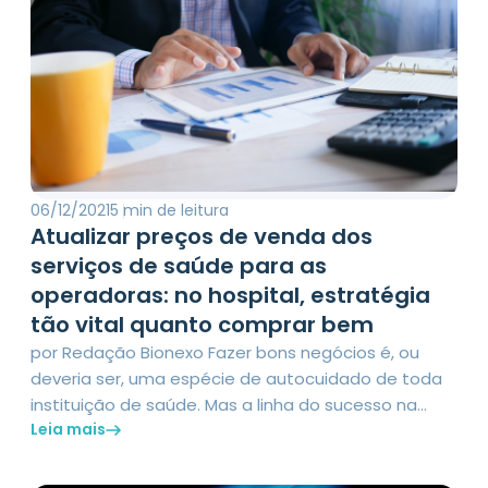
06/12/2021
5 min de leitura
Atualizar preços de venda dos
serviços de saúde para as
operadoras: no hospital, estratégia
tão vital quanto comprar bem
por Redação Bionexo Fazer bons negócios é, ou
deveria ser, uma espécie de autocuidado de toda
instituição de saúde. Mas a linha do sucesso na
Leia mais
gestão de suprimentos está traçada, ainda, quase
que exclusivamente, sobre a funcional tarefa de
comprar bem. Abastecimento com economia, ou