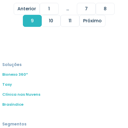
em uma instituição de saúde prevê agilidade e […]
Paginação
Anterior
1
…
7
8
de
9
10
11
Próximo
posts
Soluções
Bionexo 360º
Tasy
Clínica nas Nuvens
Brasíndice
Segmentos