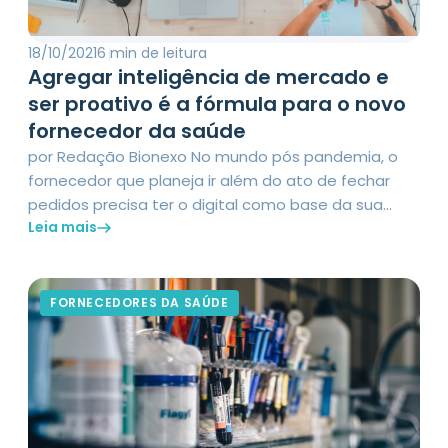
18/10/2021
6 min de leitura
Agregar inteligência de mercado e
ser proativo é a fórmula para o novo
fornecedor da saúde
por Redação Bionexo No mundo pós pandemia, o
fornecedor que planeja ir além do ato de fechar
pedidos precisa ter o digital como base da sua
Leia mais
relação com hospitais e operadoras. Ferramentas
auxiliam, com vantagem competitiva, e criam o
ambiente para esse profissional somar vendas de
forma assertiva, ganhar fatias de mercado, se
FORNECEDORES DA SAÚDE
manter intrinsecamente […]