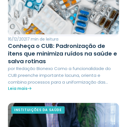
16/12/2021
7 min de leitura
Conheça o CUB: Padronização de
itens que minimiza ruídos na saúde e
salva rotinas
por Redação Bionexo Como a funcionalidade do
CUB preenche importante lacuna, orienta e
combina processos para a uniformização das
Leia mais
nomenclaturas de materiais médicos,
medicamentos e produtos, atrelados às soluções
Bionexo. Da formação do estoque ao faturamento
nas instituições de saúde, um problema persiste.
INSTITUIÇÕES DA SAÚDE
Seja no dia a dia dos prestadores de serviços
médicos – hospitais, clínicas […]