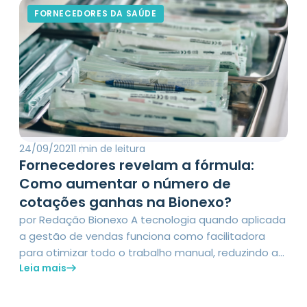
eficiente, produtivo e econômico, a maior dose de
FORNECEDORES DA SAÚDE
digitalização nos procedimentos repercute como
uma espécie […]
24/09/2021
1 min de leitura
Fornecedores revelam a fórmula:
Como aumentar o número de
cotações ganhas na Bionexo?
por Redação Bionexo A tecnologia quando aplicada
a gestão de vendas funciona como facilitadora
para otimizar todo o trabalho manual, reduzindo as
Leia mais
interações e tornando os pontos de contato cada
vez mais assertivos. Na saúde não é diferente,
ainda mais se pensarmos que o fluxo de trabalho