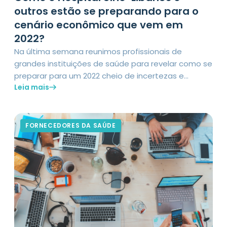
outros estão se preparando para o
cenário econômico que vem em
2022?
Na última semana reunimos profissionais de
grandes instituições de saúde para revelar como se
preparar para um 2022 cheio de incertezas e
Leia mais
instabilidade no cenário econômico. Com essa
realidade batendo a porta, fica ainda mais
evidente a relevância de guiar os negócios por
dados, sejam eles relativos ao mercado ou a
FORNECEDORES DA SAÚDE
realidade de cada hospital. […]