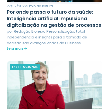
22/02/2022
5 min de leitura
Por onde passa o futuro da saúde:
Inteligência artificial impulsiona
digitalização na gestão de processos
por Redação Bionexo Personalização, total
independência e insights para a tomada de
decisão são avanços vindos de Business
Leia mais
Intelligence e presentes nas plataformas Bionexo,
que contemplam tecnologia de última geração
para a cadeia de suprimentos na saúde. Isso
significa que, a equivocada ideia de que recorrer a
INSTITUCIONAL
um data lake implica em consequente
subordinação a […]