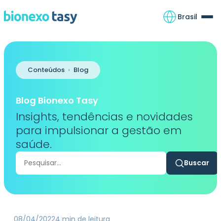
Brasil
Conteúdos
›
Blog
Blog Bionexo Tasy
Insights, tendências e novidades
para impulsionar a gestão em
saúde.
Buscar
Buscar
no
blog
08/04/2022
4 min de leitura