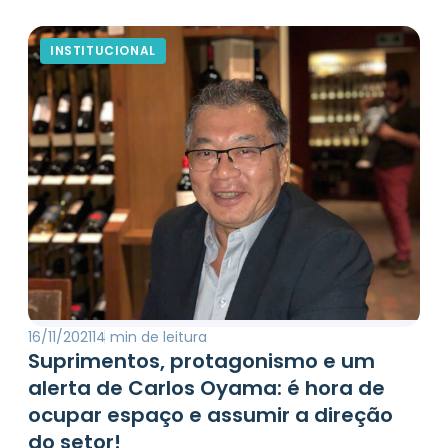
sociedade, tanto pelos efeitos causados em
virtude do “sequestro” de dados — o chamado
ransomware — quanto pelos danos na imagem das
INSTITUCIONAL
companhias. Episódios recentes ocorridos no Brasil
[…]
16/11/2021
14 min de leitura
Suprimentos, protagonismo e um
alerta de Carlos Oyama: é hora de
ocupar espaço e assumir a direção
do setor!