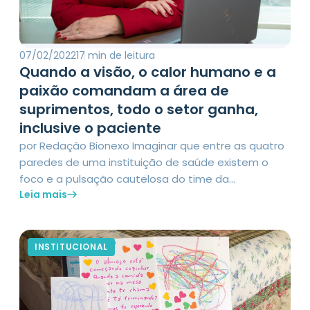
07/02/2022
17 min de leitura
Quando a visão, o calor humano e a
paixão comandam a área de
suprimentos, todo o setor ganha,
inclusive o paciente
por Redação Bionexo Imaginar que entre as quatro
paredes de uma instituição de saúde existem o
foco e a pulsação cautelosa do time da
Leia mais
administração, já que um mínimo deslize pode ser
fatal, é algo corriqueiro. Mas e a área que tem as
atenções voltadas para abastecer com
competência, pontualidade e qualidade extrema, a
INSTITUCIONAL
diversificada lista […]