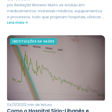
por Redação Bionexo Muito se evoluiu em
medicamentos, materiais médicos, equipamentos
e processos, tudo que projetam hospitais, clínicas e
Leia mais
laboratórios do País no campo da excelência. Mas
há demandas que, se não comprometem essa
reputação, indicam pressa na mudança estrutural
que se aproxima da malha de distribuidores da
INSTITUIÇÕES DA SAÚDE
saúde, com forte contribuição da tecnologia que se
[…]
04/11/2021
2 min de leitura
Como o Hospital Sírio-Libanês e