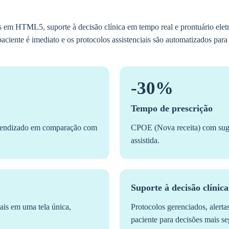
s em HTML5, suporte à decisão clínica em tempo real e prontuário eletr
paciente é imediato e os protocolos assistenciais são automatizados para
-30%
Tempo de prescrição
aprendizado em comparação com
CPOE (Nova receita) com suge
assistida.
Suporte à decisão clínica
tais em uma tela única,
Protocolos gerenciados, alerta
paciente para decisões mais s