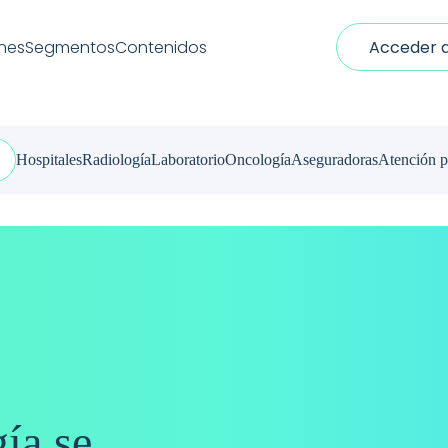
nes
Segmentos
Contenidos
Acceder a
Hospitales
Radiología
Laboratorio
Oncología
Aseguradoras
Atención p
ía se