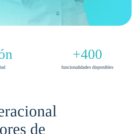
ón
+400
lud
funcionalidades disponibles
eracional
ores de