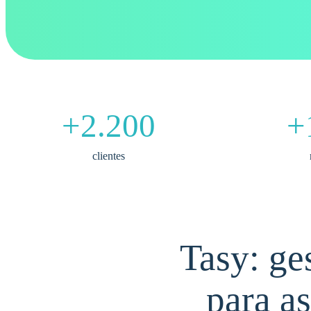
+2.200
+
clientes
Tasy: ge
para a